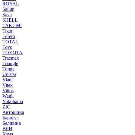
ROYAL
Sailun
Sava
SHELL
TAKUMI
Tigar
Torero
TOTAL
Toyo
TOYOTA
Tracmax
Triangle
Tunga
Unistar
Viatti
Vitex
Vittos
Wanli
Yokohama
ZIC
Автошина
Барнаул
Белшина
ВЛИ
Кама