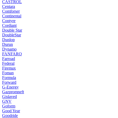
CASTROL
Centara
Comforser
Continental
Contyre
Cordiant
Double Star
DoubleStar
Dunlop
Durun
Dynamo
FANFARO
Farroad
Federal
Firemax
Foman
Formula
Forward
G-Energy
Gazpromneft
Gislaved
GNV
Goform
Good Year
Goodride