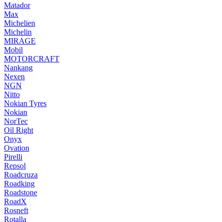
Matador
Max
Michelien
Michelin
MIRAGE
Mobil
MOTORCRAFT
Nankang
Nexen
NGN
Nitto
Nokian Tyres
Nokiаn
NorTec
Oil Right
Onyx
Ovation
Pirelli
Repsol
Roadcruza
Roadking
Roadstone
RoadX
Rosneft
Rotalla