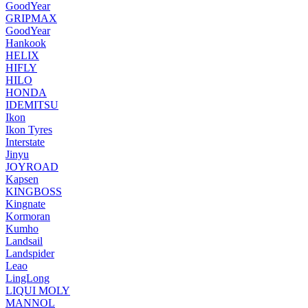
GoodYear
GRIPMAX
GооdYear
Hankook
HELIX
HIFLY
HILO
HONDA
IDEMITSU
Ikon
Ikon Tyres
Interstate
Jinyu
JOYROAD
Kapsen
KINGBOSS
Kingnate
Kormoran
Kumho
Landsail
Landspider
Leao
LingLong
LIQUI MOLY
MANNOL