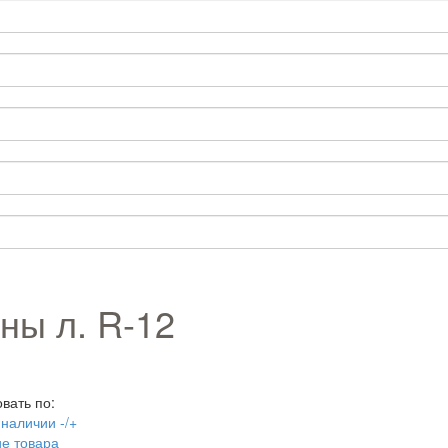
ны л. R-12
вать по:
 наличии -/+
е товара