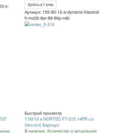
Купить в 1 клик
53-c-
Артикул: 155-80-12-a-dynamo-hiscend-
h-mc02-8pr-88-86p-nds
Быстрый просмотр
 72T
7.00/12 в NORTEC FT-215 14PR с/к
(без о/л) Барнаул
льную
В наличии. Количество и актуальную