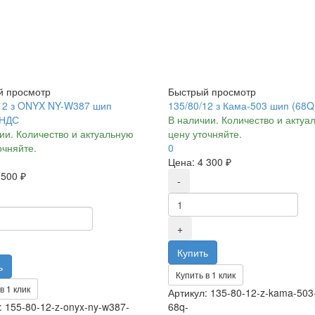
й просмотр
Быстрый просмотр
12 з ONYX NY-W387 шип
135/80/12 з Кама-503 шип (68Q
 НДС
В наличии. Количество и актуа
ии. Количество и актуальную
цену уточняйте.
очняйте.
0
Цена:
4 300 ₽
 500 ₽
Купить в 1 клик
в 1 клик
Артикул: 135-80-12-z-kama-503-
: 155-80-12-z-onyx-ny-w387-
68q-