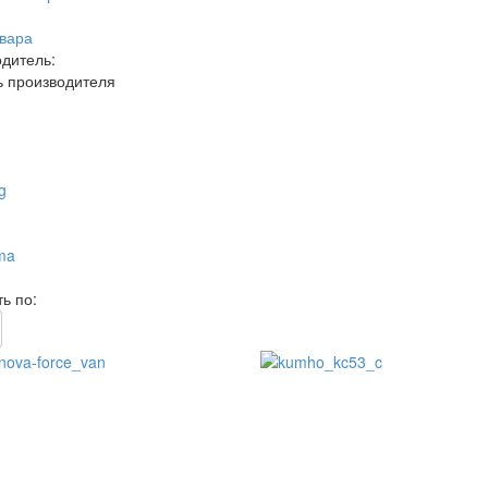
вара
дитель:
 производителя
g
ma
ь по: