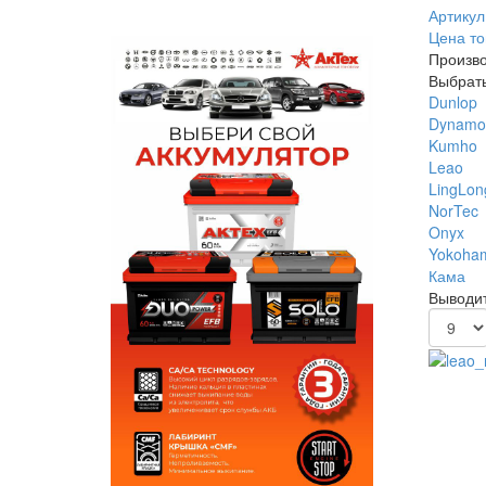
Артикул
Цена то
Произво
Выбрать
Dunlop
Dynamo
Kumho
Leao
LingLon
NorTec
Onyx
Yokoha
Кама
Выводит