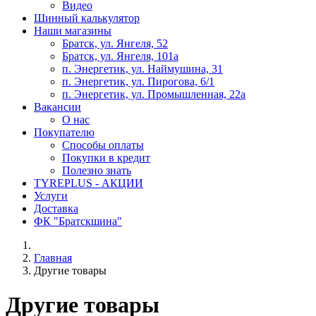
Видео
Шинный калькулятор
Наши магазины
Братск, ул. Янгеля, 52
Братск, ул. Янгеля, 101а
п. Энергетик, ул. Наймушина, 31
п. Энергетик, ул. Пирогова, 6/1
п. Энергетик, ул. Промышленная, 22а
Вакансии
О нас
Покупателю
Способы оплаты
Покупки в кредит
Полезно знать
TYREPLUS - АКЦИИ
Услуги
Доставка
ФК "Братскшина"
Главная
Другие товары
Другие товары